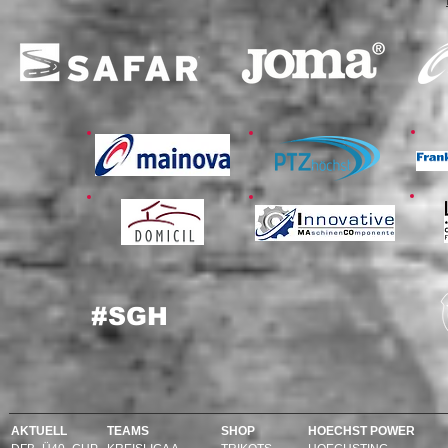
#SGH
AKTUELL
TEAMS
SHOP
HOECHST POWER