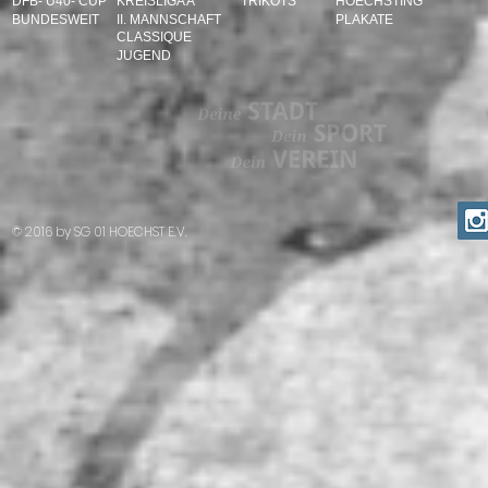
DFB- Ü40- CUP
KREISLIGA A
TRIKOTS
HOECHSTING
BUNDESWEIT
II. MANNSCHAFT
PLAKATE
CLASSIQUE
JUGEND
© 2016 by SG 01 HOECHST E.V.