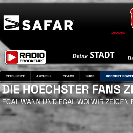
-since-
TITELSEITE
AKTUELL
TEAMS
SHOP
HOECHST POWE
DIE HOECHSTER FANS Z
EGAL WANN UND EGAL WO! WIR ZEIGEN 