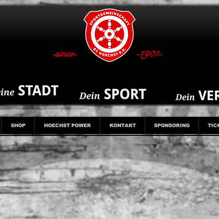
-since-
-1901-
SHOP
HOECHST POWER
KONTAKT
SPONSORING
TIC