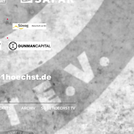
1hoechst.de
ICKETS
ARCHIV
SG 01 HOECHST TV