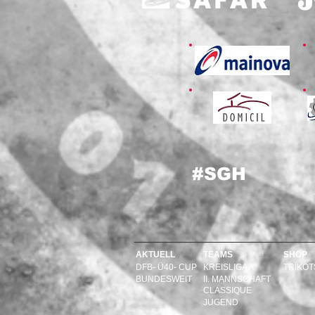
#SGH
AKTUELL
TEAMS
SHOP
DFB- Ü40- CUP
KREISLIGA A
TRIKOT
BUNDESWEIT
II. MANNSCHAFT
CLASSIQUE
JUGEND