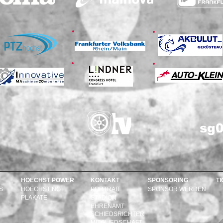
sg0
HOECHST POWER
KONTAKT
SPONSORING
T
S
HOECHSTING
PORTRAIT
SPONSOR WERDEN
PLAKATE
STADION
EHRENAMT
SCHIEDSRICHTER
MITGLIEDSCHAFT